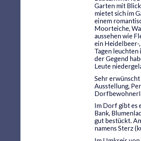
Garten mit Blic
mietet sich im 
einem romantisc
Moorteiche, Wac
aussehen wie Fl
ein Heidelbeer-
Tagen leuchten 
der Gegend habe
Leute niedergel
Sehr erwünscht 
Ausstellung, Pe
DorfbewohnerIn
Im Dorf gibt es
Bank, Blumenlad
gut bestückt. Am
namens Sterz (ku
Im Umkreis von 