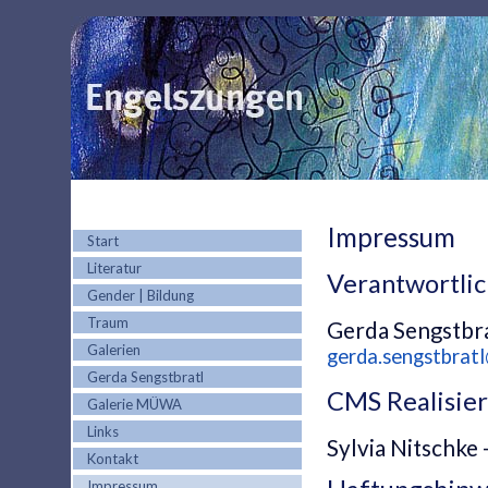
Impressum
Start
Literatur
Verantwortli
Gender | Bildung
Traum
Gerda Sengstbr
Galerien
gerda.sengstbrat
Gerda Sengstbratl
CMS Realisie
Galerie MÜWA
Links
Sylvia Nitschke
Kontakt
Impressum